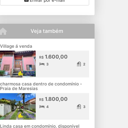
Enviar por e-mail
Veja também
Village á venda
1.600,00
R$
3
2
charmosa casa dentro de condomínio -
Praia de Maresias
1.800,00
R$
4
3
Linda casa em condomínio, disponível