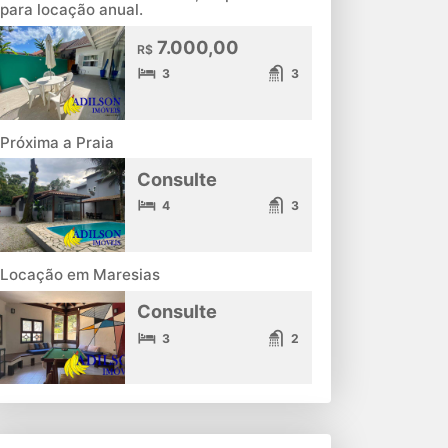
para locação anual.
7.000,00
R$
3
3
Próxima a Praia
Consulte
4
3
Locação em Maresias
Consulte
3
2