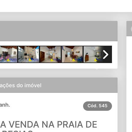
Next
ações do imóvel
anh.
Cód.
545
A VENDA NA PRAIA DE