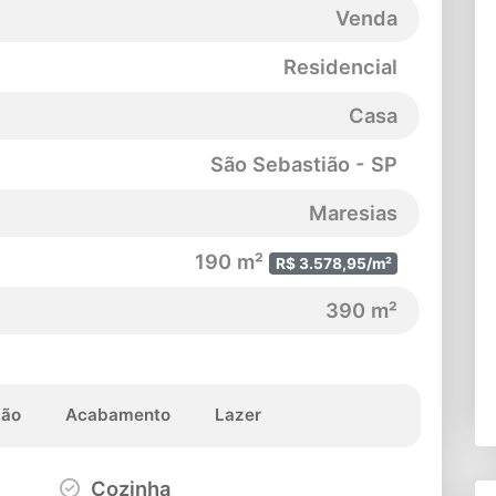
Venda
Residencial
Casa
São Sebastião - SP
Maresias
190 m²
R$ 3.578,95/m²
390 m²
ção
Acabamento
Lazer
Cozinha